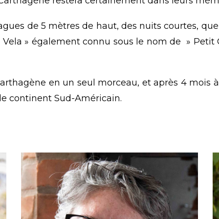
t Carthagène restera certainement dans leurs mé
agues de 5 mètres de haut, des nuits courtes, q
 Vela » également connu sous le nom de » Petit
Carthagène en un seul morceau, et après 4 mois à 
r le continent Sud-Américain.